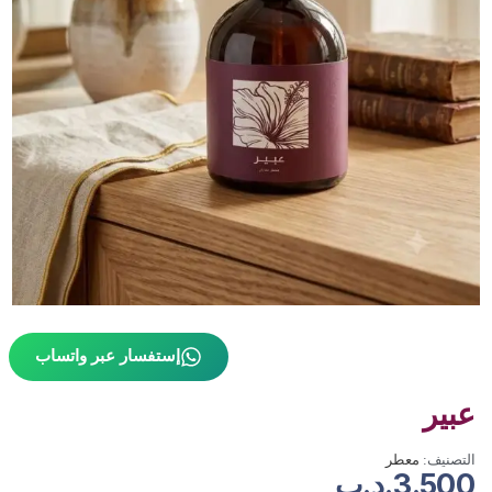
إستفسار عبر واتساب
عبير
التصنيف:
معطر
3.500
.د.ب