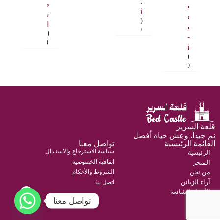
٤
مخدة
طقم
قطع
نور
سرير
6.000
.د.ب
الفندقية
مريح
8.000
.د.ب
4.500
.د.ب
– ٦
6.000
.د.ب
قطع
9.500
.د.ب
12.000
.د.ب
قلعة السرير
نم جيداً، وعِش حياة أفضل
القائمة الرئيسية
تواصل معنا
سياسة الاسترجاع والاستبدال
الرئيسية
اتفاقية الخصوصية
المتجر
من نحن
الشروط والأحكام
آراء الزبائن
اتصل بنا
الأسئلة الشائعة
تواصل معنا
حسابي
اتصل بنا