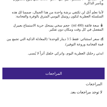
ويأسر الذاكرة.
لأننا نعلم أنكِ لن تكتفي برشة واحدة من هذا الجمال، صممنا لكِ هذه
السلسلة العطرية لتكون روتينكِ اليومي المترق بالوفرة والفخامة:
🧴 سعة فائقة (400 ml): حجم سخي يمنحكِ حرية الاستمتاع بعبيركِ
المفضل في كل وقت ومكان دون تفكير.
💰 سعر استثنائي: فقط 3.5 دينار للوحدة! (المعادلة الذكية التي تجمع بين
قمة الفخامة وروعة التوفير).
ابدئي رحلتكِ العطرية اليوم، واتركي خلفكِ أثراً لا يُنسى.
المراجعات
المراجعات
لا توجد مراجعات بعد.