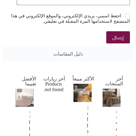
احفظ اسمي، بريدي الإلكتروني، والموقع الإلكتروني في هذا
المتصفح لاستخدامها المرة المقبلة في تعليقي.
إرسال
دليل المقاسات
آخر
الأكثر مبيعاً
آخر زيارات
الأفضل
المنتجات
تقييما
Products
not found.
إكسسوارات
كينغ
سجادة
الشراشف
سايز
المنقذة
الطاولة
طقم
الشراشف
الذهبية
سرير
المنقذة
1.500
.د.ب
200×200
مريح