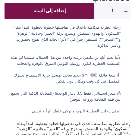
إضافة إلى السلة
رحلة عطرية متكاملة تأخذكِ في تفاصيلها خطوة بخطوة، لتبدأ بنقاء
“السكون” والهدوء المنعش، وتتدرج برقة “العبير” وجاذبية “الزهرة”
و**”السحر”**، لتستقر أخيراً في “الأثر” الخالد الذي يفوح بحضوركِ
ويأسر الذاكرة.
لأننا نعلم أنكِ لن تكتفي برشة واحدة من هذا الجمال، صممنا لكِ هذه
السلسلة العطرية لتكون روتينكِ اليومي المترق بالوفرة والفخامة:
🧴 سعة فائقة (400 ml): حجم سخي يمنحكِ حرية الاستمتاع بعبيركِ
المفضل في كل وقت ومكان دون تفكير.
💰 سعر استثنائي: فقط 3.5 دينار للوحدة! (المعادلة الذكية التي تجمع
بين قمة الفخامة وروعة التوفير).
ابدئي رحلتكِ العطرية اليوم، واتركي خلفكِ أثراً لا يُنسى.
رحلة عطرية متكاملة تأخذكِ في تفاصيلها خطوة بخطوة، لتبدأ بنقاء
“السكون” والهدوء المنعش، وتتدرج برقة “العبير” وجاذبية “الزهرة”
و**”السحر”**، لتستقر أخيراً في “الأثر” الخالد الذي يفوح بحضوركِ