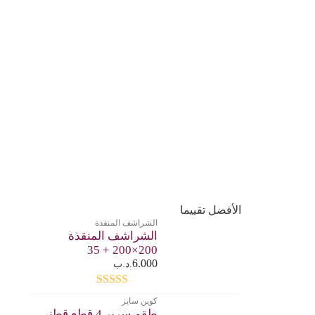
الأفضل تقييما
الشراشف المنقذة
الشراشف المنقذة
200×200 + 35
6.000
.د.ب
تم التقييم
كوين سايز
4.00
من 5
طقم سرير 4 قطع قطني