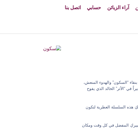
ن
آراء الزبائن
حسابي
اتصل بنا
بنقاء “السكون” والهدوء المنعش،
راً في “الأثر” الخالد الذي يفوح
لكِ هذه السلسلة العطرية لتكون
استمتاع بعبيركِ المفضل في كل وقت ومكان