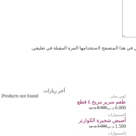
 في هذا المتصفح لاستخدامها المرة المقبلة في تعليقي.
آخر زيارات
Products not found.
كوين سايز
طقم سرير مريح ٤ قطع
6.000
8.000
.د.ب
.د.ب
إكسسوارات
أصيص شجيرة الكوارتز
1.500
3.000
.د.ب
.د.ب
إكسسوارات