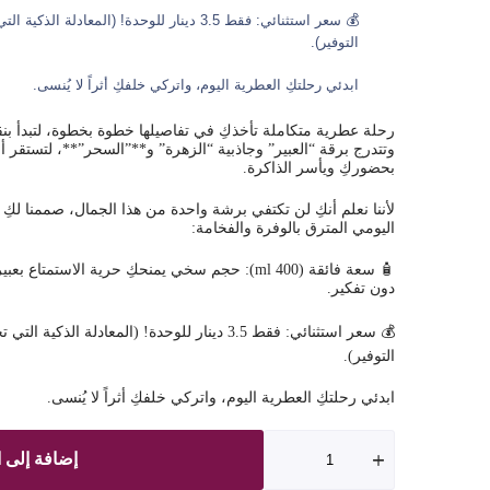
💰 سعر استثنائي: فقط 3.5 دينار للوحدة! (المعاد
التوفير).
ابدئي رحلتكِ العطرية اليوم، واتركي خلفكِ أثراً لا يُنسى.
رحلة عطرية متكاملة تأخذكِ في تفاصيلها خطوة بخطوة، لتبدأ بن
وتتدرج برقة “العبير” وجاذبية “الزهرة” و**”السحر”**، لتستقر أخي
بحضوركِ ويأسر الذاكرة.
لأننا نعلم أنكِ لن تكتفي برشة واحدة من هذا الجمال، صممنا لكِ
اليومي المترق بالوفرة والفخامة:
🧴 سعة فائقة (400 ml): حجم سخي يمنحكِ حرية الاس
دون تفكير.
💰 سعر استثنائي: فقط 3.5 دينار للوحدة! (المعادلة ا
التوفير).
ابدئي رحلتكِ العطرية اليوم، واتركي خلفكِ أثراً لا يُنسى.
إضافة إلى ا