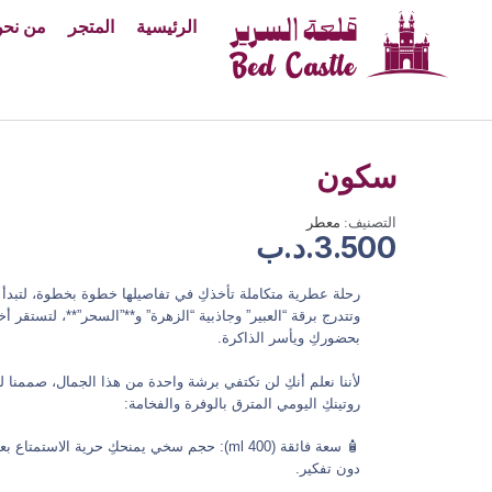
الرئيسية
المتجر
من نح
سكون
التصنيف:
معطر
3.500
.د.ب
رحلة عطرية متكاملة تأخذكِ في تفاصيلها خطوة بخطوة، لتبدأ 
وتتدرج برقة “العبير” وجاذبية “الزهرة” و**”السحر”**، لتستقر أخي
بحضوركِ ويأسر الذاكرة.
لأننا نعلم أنكِ لن تكتفي برشة واحدة من هذا الجمال، صممنا 
روتينكِ اليومي المترق بالوفرة والفخامة:
🧴 سعة فائقة (400 ml): حجم سخي يمنحكِ حرية ال
دون تفكير.