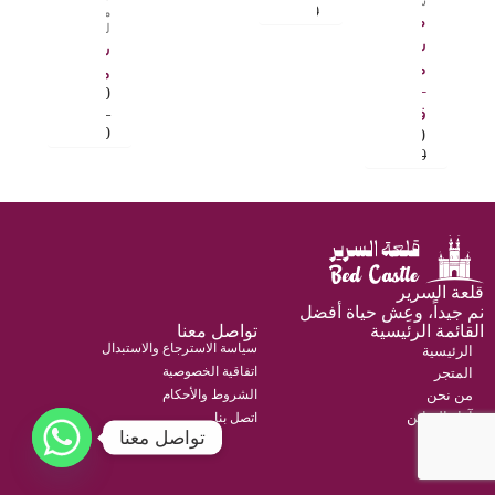
سايز
3.000
.د.ب
مقاوم
طقم
للبلل
سرير
شرشف سرير
مريح
مقاوم100×200+30
– ٦
6.500
.د.ب
قطع
–
8.500
9.500
.د.ب
.د.ب
12.000
.د.ب
قلعة السرير
نم جيداً، وعِش حياة أفضل
القائمة الرئيسية
تواصل معنا
سياسة الاسترجاع والاستبدال
الرئيسية
اتفاقية الخصوصية
المتجر
من نحن
الشروط والأحكام
آراء الزبائن
اتصل بنا
تواصل معنا
حسابي
اتصل بنا