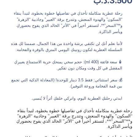
3.500
.د.ب
رحلة عطرية متكاملة تأخذكِ في تفاصيلها خطوة بخطوة، لتبدأ بنقاء
“السكون” والهدوء المنعش، وتتدرج برقة “العبير” وجاذبية “الزهرة”
و**”السحر”**، لتستقر أخيراً في “الأثر” الخالد الذي يفوح بحضوركِ
ويأسر الذاكرة.
لأننا نعلم أنكِ لن تكتفي برشة واحدة من هذا الجمال، صممنا لكِ هذه
السلسلة العطرية لتكون روتينكِ اليومي المترق بالوفرة والفخامة:
🧴 سعة فائقة (400 ml): حجم سخي يمنحكِ حرية الاستمتاع بعبيركِ
المفضل في كل وقت ومكان دون تفكير.
💰 سعر استثنائي: فقط 3.5 دينار للوحدة! (المعادلة الذكية التي تجمع
بين قمة الفخامة وروعة التوفير).
ابدئي رحلتكِ العطرية اليوم، واتركي خلفكِ أثراً لا يُنسى.
رحلة عطرية متكاملة تأخذكِ في تفاصيلها خطوة بخطوة، لتبدأ بنقاء
“السكون” والهدوء المنعش، وتتدرج برقة “العبير” وجاذبية “الزهرة”
و**”السحر”**، لتستقر أخيراً في “الأثر” الخالد الذي يفوح بحضوركِ
ويأسر الذاكرة.