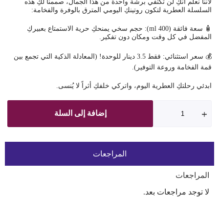
لأننا نعلم أنكِ لن تكتفي برشة واحدة من هذا الجمال، صممنا لكِ هذه
السلسلة العطرية لتكون روتينكِ اليومي المترق بالوفرة والفخامة:
🧴 سعة فائقة (400 ml): حجم سخي يمنحكِ حرية الاستمتاع بعبيركِ
المفضل في كل وقت ومكان دون تفكير.
💰 سعر استثنائي: فقط 3.5 دينار للوحدة! (المعادلة الذكية التي تجمع بين
قمة الفخامة وروعة التوفير).
ابدئي رحلتكِ العطرية اليوم، واتركي خلفكِ أثراً لا يُنسى.
إضافة إلى السلة
المراجعات
المراجعات
لا توجد مراجعات بعد.