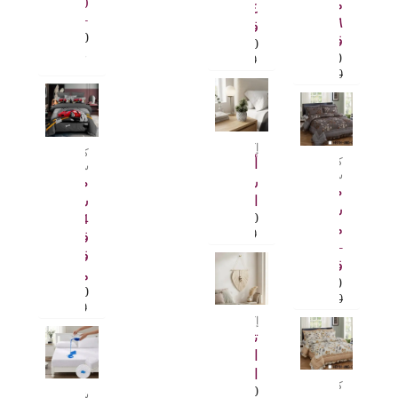
200×200
مريح
٤
+ 35
٦
قطع
6.000
.د.ب
قطع
6.000
.د.ب
9.500
.د.ب
8.000
.د.ب
11.000
.د.ب
تم التقييم
4.00
من 5
إكسسوارات
كوين
كينغ
أصيص
سايز
سايز
شجيرة
طقم
طقم
الكوارتز
سرير
سرير
4
1.500
.د.ب
مريح
3.000
.د.ب
قطع
– ٦
قطني
قطع
مريح
9.500
.د.ب
7.000
.د.ب
12.000
.د.ب
9.000
.د.ب
إكسسوارات
تعليقة
الورقة
البوهيمية
كينغ
1.500
.د.ب
شرشف