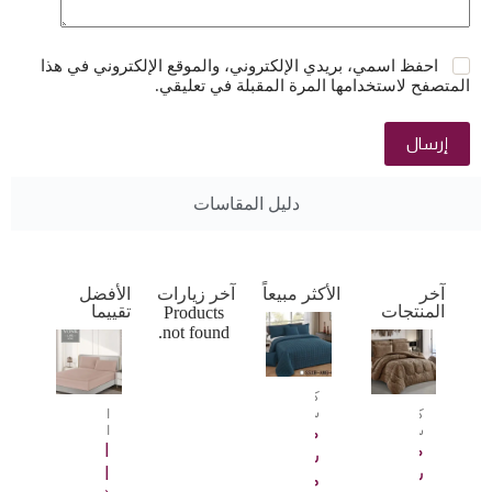
احفظ اسمي، بريدي الإلكتروني، والموقع الإلكتروني في هذا
المتصفح لاستخدامها المرة المقبلة في تعليقي.
إرسال
دليل المقاسات
آخر
الأكثر مبيعاً
آخر زيارات
الأفضل
المنتجات
تقييما
Products
not found.
كوين
سايز
كينغ
الشراشف
سايز
طقم
المنقذة
طقم
الشراشف
سرير
سرير
المنقذة
مريح