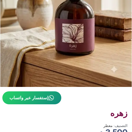
إستفسار عبر واتساب
زهره
التصنيف:
معطر